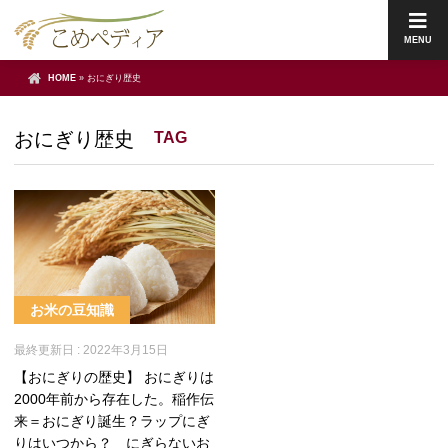
MENU
HOME
»
おにぎり歴史
おにぎり歴史
TAG
お米の豆知識
最終更新日 :
2022年3月15日
【おにぎりの歴史】 おにぎりは
2000年前から存在した。稲作伝
来＝おにぎり誕生？ラップにぎ
りはいつから？ にぎらないお