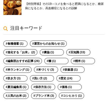
【特別寄稿】その19―コメを食べると肥満になるとか、糖尿
病になるとか、高血糖症になるとの誤解
注目キーワード
食糧備蓄 (1)
運営からのお知らせ (1)
進化する「お米」 (2)
農協 (1)
豆知識 (33)
編集部おすすめ記事 (26)
糠 (1)
精米 (1)
米ランキング (1)
米づくり (3)
炊飯器 (1)
炊き方 (3)
洗い方 (2)
歴史 (24)
夏目編集長 (1)
保存方法 (1)
価格 (1)
人気のお米 (2)
ブランド米 (3)
コシヒカリ (1)