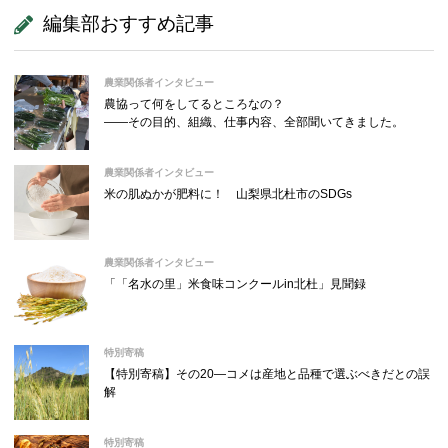
編集部おすすめ記事
農業関係者インタビュー
農協って何をしてるところなの？
――その目的、組織、仕事内容、全部聞いてきました。
農業関係者インタビュー
米の肌ぬかが肥料に！ 山梨県北杜市のSDGs
農業関係者インタビュー
「「名水の里」米食味コンクールin北杜」見聞録
特別寄稿
【特別寄稿】その20―コメは産地と品種で選ぶべきだとの誤
解
特別寄稿