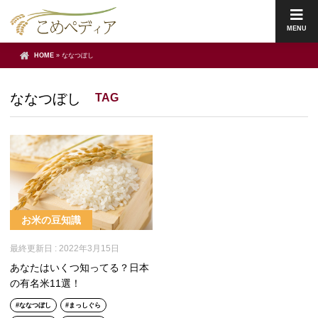
MENU
HOME
»
ななつぼし
ななつぼし
TAG
お米の豆知識
最終更新日 :
2022年3月15日
あなたはいくつ知ってる？日本
の有名米11選！
ななつぼし
まっしぐら