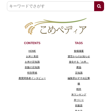
CONTENTS
TAGS
HOME
食糧備蓄
お米と美容
運営からのお知らせ
お米の豆知識
進化する「お米」
炊飯の豆知識
農協
特別寄稿
豆知識
農業関係者インタビュー
編集部おすすめ記事
糠
精米
米ランキング
米づくり
炊飯器
炊き方