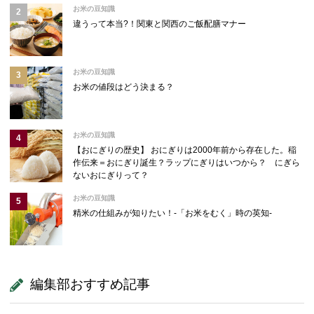
お米の豆知識
違うって本当?！関東と関西のご飯配膳マナー
お米の豆知識
お米の値段はどう決まる？
お米の豆知識
【おにぎりの歴史】 おにぎりは2000年前から存在した。稲
作伝来＝おにぎり誕生？ラップにぎりはいつから？ にぎら
ないおにぎりって？
お米の豆知識
精米の仕組みが知りたい！-「お米をむく」時の英知-
編集部おすすめ記事