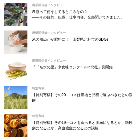
農業関係者インタビュー
農協って何をしてるところなの？
――その目的、組織、仕事内容、全部聞いてきました。
農業関係者インタビュー
米の肌ぬかが肥料に！ 山梨県北杜市のSDGs
農業関係者インタビュー
「「名水の里」米食味コンクールin北杜」見聞録
特別寄稿
【特別寄稿】その20―コメは産地と品種で選ぶべきだとの誤
解
特別寄稿
【特別寄稿】その19―コメを食べると肥満になるとか、糖尿
病になるとか、高血糖症になるとの誤解