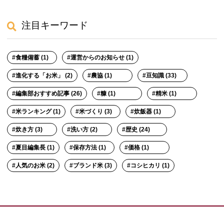
注目キーワード
食糧備蓄 (1)
運営からのお知らせ (1)
進化する「お米」 (2)
農協 (1)
豆知識 (33)
編集部おすすめ記事 (26)
糠 (1)
精米 (1)
米ランキング (1)
米づくり (3)
炊飯器 (1)
炊き方 (3)
洗い方 (2)
歴史 (24)
夏目編集長 (1)
保存方法 (1)
価格 (1)
人気のお米 (2)
ブランド米 (3)
コシヒカリ (1)