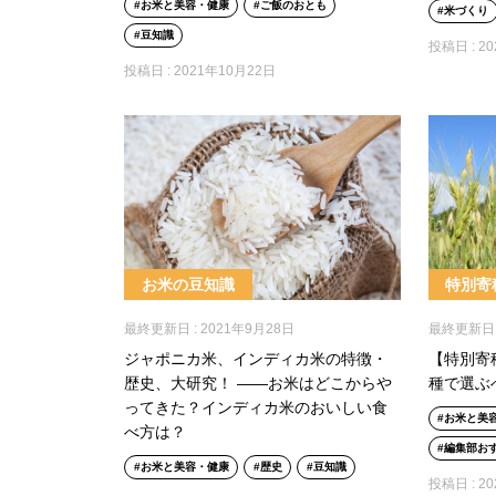
お米と美容・健康
ご飯のおとも
米づくり
豆知識
投稿日 :
2
投稿日 :
2021年10月22日
お米の豆知識
特別寄
最終更新日 :
2021年9月28日
最終更新日 
ジャポニカ米、インディカ米の特徴・
【特別寄
歴史、大研究！ ——お米はどこからや
種で選ぶ
ってきた？インディカ米のおいしい食
お米と美
べ方は？
編集部お
お米と美容・健康
歴史
豆知識
投稿日 :
2