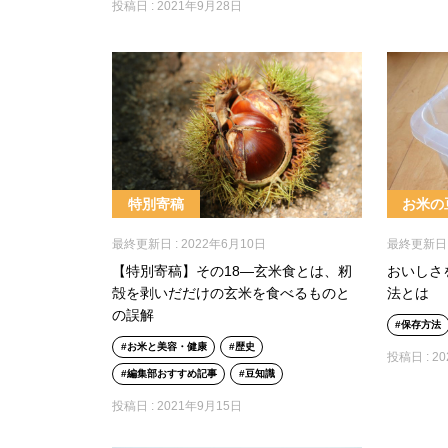
投稿日 :
2021年9月28日
特別寄稿
お米の
最終更新日 :
2022年6月10日
最終更新日 
【特別寄稿】その18―玄米食とは、籾
おいしさ
殻を剥いだだけの玄米を食べるものと
法とは
の誤解
保存方法
お米と美容・健康
歴史
投稿日 :
2
編集部おすすめ記事
豆知識
投稿日 :
2021年9月15日