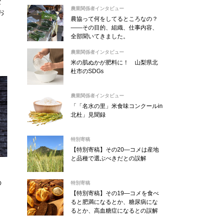
な
農業関係者インタビュー
お
農協って何をしてるところなの？
う
――その目的、組織、仕事内容、
全部聞いてきました。
農業関係者インタビュー
米の肌ぬかが肥料に！ 山梨県北
杜市のSDGs
農業関係者インタビュー
「「名水の里」米食味コンクールin
北杜」見聞録
特別寄稿
【特別寄稿】その20―コメは産地
と品種で選ぶべきだとの誤解
の
特別寄稿
【特別寄稿】その19―コメを食べ
ると肥満になるとか、糖尿病にな
るとか、高血糖症になるとの誤解