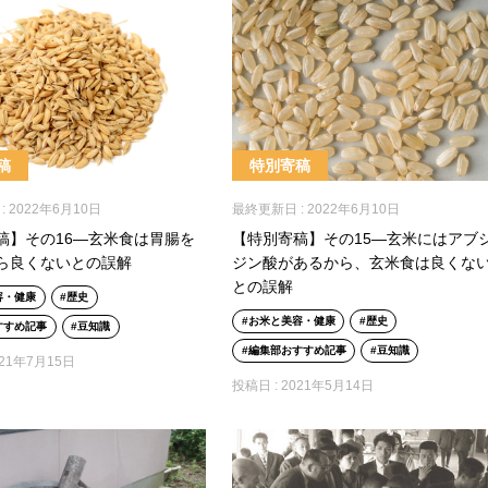
稿
特別寄稿
:
2022年6月10日
最終更新日 :
2022年6月10日
稿】その16―玄米食は胃腸を
【特別寄稿】その15―玄米にはアブ
ら良くないとの誤解
ジン酸があるから、玄米食は良くな
との誤解
容・健康
歴史
お米と美容・健康
歴史
すすめ記事
豆知識
編集部おすすめ記事
豆知識
021年7月15日
投稿日 :
2021年5月14日