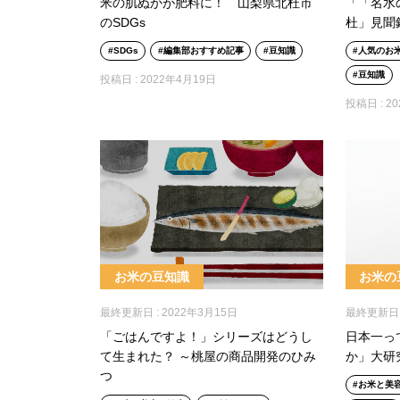
米の肌ぬかが肥料に！ 山梨県北杜市
「「名水
のSDGs
杜」見聞
SDGs
編集部おすすめ記事
豆知識
人気のお
豆知識
投稿日 :
2022年4月19日
投稿日 :
2
お米の豆知識
お米の
最終更新日 :
2022年3月15日
最終更新日 
「ごはんですよ！」シリーズはどうし
日本一っ
て生まれた？ ～桃屋の商品開発のひみ
か」大研
つ
お米と美