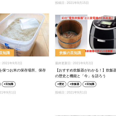
投稿日 :
2021年9月15日
豆知識
炊飯の豆知識
:
2021年9月2日
最終更新日 :
2021年9月2日
を保つお米の保存場所、保存
【おすすめ炊飯器がわかる！】炊飯
の歴史と機能と「今」を語ろう
豆知識
歴史
炊飯器
豆知識
021年9月1日
投稿日 :
2021年9月1日