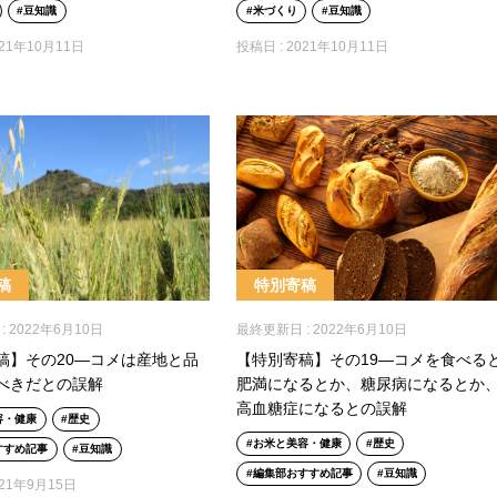
豆知識
米づくり
豆知識
021年10月11日
投稿日 :
2021年10月11日
稿
特別寄稿
:
2022年6月10日
最終更新日 :
2022年6月10日
稿】その20―コメは産地と品
【特別寄稿】その19―コメを食べる
べきだとの誤解
肥満になるとか、糖尿病になるとか
高血糖症になるとの誤解
容・健康
歴史
お米と美容・健康
歴史
すすめ記事
豆知識
編集部おすすめ記事
豆知識
021年9月15日