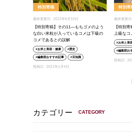
特別寄稿
特別寄
最終更新日 :
2022年6月10日
最終更新日 
【特別寄稿】その11―もちゴメのよう
【特別寄
な白い米粒が入っているコメは下級の
上級なコ
コメであるとの誤解
お米と美
お米と美容・健康
歴史
編集部お
編集部おすすめ記事
豆知識
投稿日 :
2
投稿日 :
2021年1月4日
カテゴリー
CATEGORY