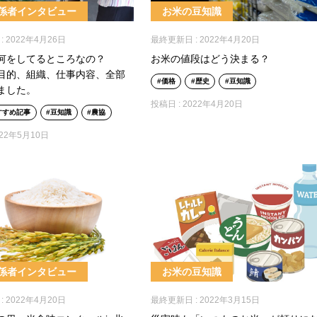
係者インタビュー
お米の豆知識
:
2022年4月26日
最終更新日 :
2022年4月20日
何をしてるところなの？
お米の値段はどう決まる？
目的、組織、仕事内容、全部
価格
歴史
豆知識
ました。
投稿日 :
2022年4月20日
すすめ記事
豆知識
農協
022年5月10日
係者インタビュー
お米の豆知識
:
2022年4月20日
最終更新日 :
2022年3月15日