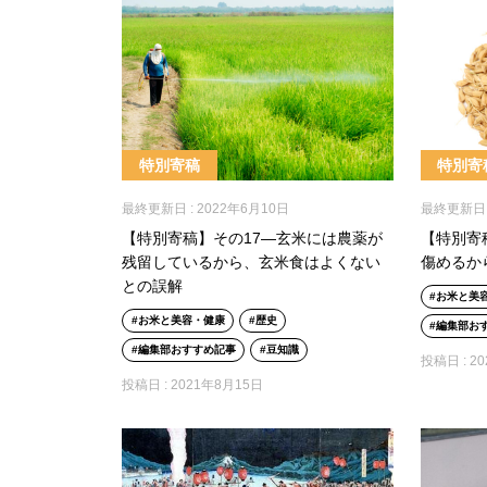
特別寄稿
特別寄
最終更新日 :
2022年6月10日
最終更新日 
【特別寄稿】その17―玄米には農薬が
【特別寄
残留しているから、玄米食はよくない
傷めるか
との誤解
お米と美
お米と美容・健康
歴史
編集部お
編集部おすすめ記事
豆知識
投稿日 :
2
投稿日 :
2021年8月15日