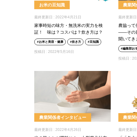
お米の豆知識
農業関
最終更新日 :
2022年4月21日
最終更新日 
家事時短の味方・無洗米の実力を検
農協って
証！ 味は？コスパは？炊き方は？
――その
聞いてき
お米と美容・健康
炊き方
豆知識
編集部お
投稿日 :
2022年5月16日
投稿日 :
2
農業関係者インタビュー
農業関
最終更新日 :
2022年4月26日
最終更新日 