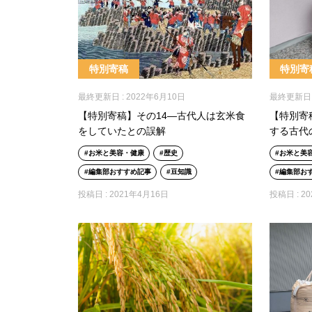
特別寄稿
特別寄
最終更新日 :
2022年6月10日
最終更新日 
【特別寄稿】その14―古代人は玄米食
【特別寄
をしていたとの誤解
する古代
お米と美容・健康
歴史
お米と美
編集部おすすめ記事
豆知識
編集部お
投稿日 :
2021年4月16日
投稿日 :
2