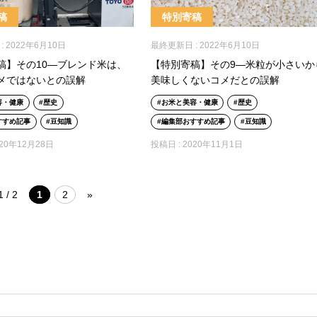
稿
特別寄稿
:
2022年6月10日
最終更新日 :
2022年6月10日
稿】その10―ブレンド米は、
【特別寄稿】その9―米粒が小さいか
メではないとの誤解
美味しくないコメだとの誤解
容・健康
歴史
お米と美容・健康
歴史
すすめ記事
豆知識
編集部おすすめ記事
豆知識
020年12月28日
投稿日 :
2020年11月1日
1 / 2
1
2
»