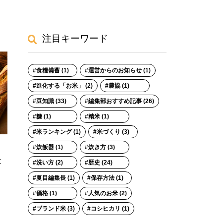
注目キーワード
食糧備蓄 (1)
運営からのお知らせ (1)
進化する「お米」 (2)
農協 (1)
豆知識 (33)
編集部おすすめ記事 (26)
糠 (1)
精米 (1)
米ランキング (1)
米づくり (3)
炊飯器 (1)
炊き方 (3)
と
洗い方 (2)
歴史 (24)
、
夏目編集長 (1)
保存方法 (1)
価格 (1)
人気のお米 (2)
ブランド米 (3)
コシヒカリ (1)