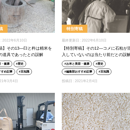
稿
特別寄稿
:
2022年6月10日
最終更新日 :
2022年6月10日
稿】その13―臼と杵は精米を
【特別寄稿】その12―コメに石粒が
の道具であったとの誤解
入していないのは当たり前だとの誤
容・健康
歴史
お米と美容・健康
歴史
すすめ記事
豆知識
編集部おすすめ記事
豆知識
021年3月4日
投稿日 :
2021年2月4日