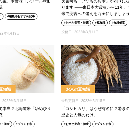
の里」米食味コンクールin北
災害時も「いつものお米」が頼りに
録
ります ――東日本大震災から11年、
米で災害への備えを万全にしましょ
米
編集部おすすめ記事
お米と美容・健康
豆知識
食糧備蓄
投稿日 :
2022年3月11日
022年4月19日
豆知識
お米の豆知識
:
2022年3月15日
最終更新日 :
2022年3月15日
て本当？北海道米「ゆめぴり
「コシヒカリ」はなぜ有名に？驚き
究
歴史と人気のわけ。
容・健康
ブランド米
お米と美容・健康
ブランド米